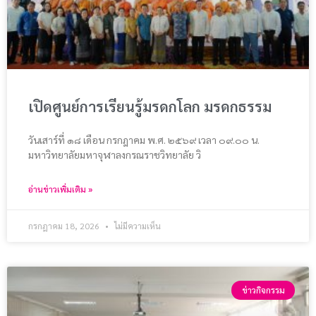
เปิดศูนย์การเรียนรู้มรดกโลก มรดกธรรม
วันเสาร์ที่ ๑๘ เดือน กรกฎาคม พ.ศ. ๒๕๖๙ เวลา ๐๙.๐๐ น.
มหาวิทยาลัยมหาจุฬาลงกรณราชวิทยาลัย วิ
อ่านข่าวเพิ่มเติม »
กรกฎาคม 18, 2026
ไม่มีความเห็น
ข่าวกิจกรรม