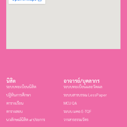
นิสิต
อาจารย์/บุคลากร
ระบบทะเบียนนิสิต
ระบบทะเบียนและวัดผล
ปฏิทินการศึกษา
ระบบสารบรรณ LessPaper
ตารางเรียน
MCU QA
ตารางสอบ
ระบบ มคอ E-TQF
นวลักษณ์นิสิต ๙ ประการ
วารสารธรรมวัตร