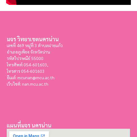
มจร วิทยาเขตนครน่าน
เลขที่ 469 หมู่ที่ 3 ตำบลฝายแก้ว
อำเภอภูเพียง จังหวัดน่าน
รหัสไปรษณีย์ 55000
โทรศัพท์ 054-601603,
โทรสาร
054-601603
อีเมล์: mcunan@mcu.ac.th
เว็บไซต์: nan.mcu.ac.th
แผนที่มจร นครน่าน