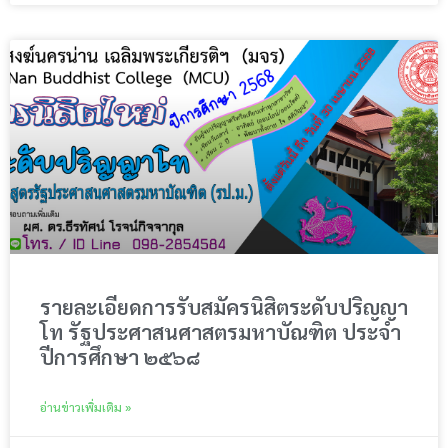
รายละเอียดการรับสมัครนิสิตระดับปริญญา
โท รัฐประศาสนศาสตรมหาบัณฑิต ประจำ
ปีการศึกษา ๒๕๖๘
อ่านข่าวเพิ่มเติม »