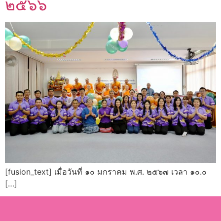
๒๕๖๖
[fusion_text] เมื่อวันที่ ๑๐ มกราคม พ.ศ. ๒๕๖๗ เวลา ๑๐.๐
[…]