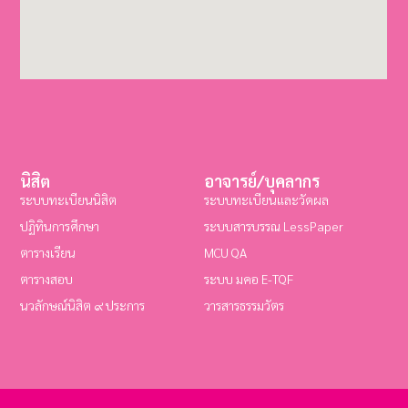
นิสิต
อาจารย์/บุคลากร
ระบบทะเบียนนิสิต
ระบบทะเบียนและวัดผล
ปฏิทินการศึกษา
ระบบสารบรรณ LessPaper
ตารางเรียน
MCU QA
ตารางสอบ
ระบบ มคอ E-TQF
นวลักษณ์นิสิต ๙ ประการ
วารสารธรรมวัตร