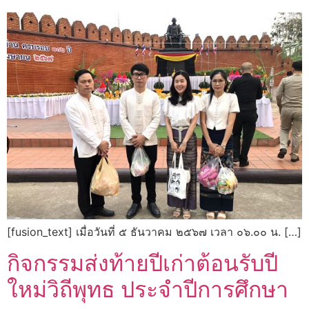
[fusion_text] เมื่อวันที่ ๕ ธันวาคม ๒๕๖๗ เวลา ๐๖.๐๐ น. […]
กิจกรรมส่งท้ายปีเก่าต้อนรับปี
ใหม่วิถีพุทธ ประจำปีการศึกษา