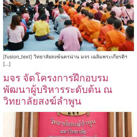
[fusion_text] วิทยาลัยสงฆ์นครน่าน มจร เฉลิมพระเกียรติฯ
[…]
มจร จัดโครงการฝึกอบรม
พัฒนาผู้บริหารระดับต้น ณ
วิทยาลัยสงฆ์ลำพูน