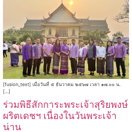
[fusion_text] เมื่อวันที่ ๕ ธันวาคม ๒๕๖๗ เวลา ๑๗.๐๐ น.
[…]
ร่วมพิธีสักการะพระเจ้าสุริยพงษ์
ผริตเดชฯ เนื่องในวันพระเจ้า
น่าน