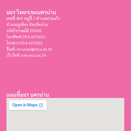
มจร วิทยาเขตนครน่าน
เลขที่ 469 หมู่ที่ 3 ตำบลฝายแก้ว
อำเภอภูเพียง จังหวัดน่าน
รหัสไปรษณีย์ 55000
โทรศัพท์ 054-601603,
โทรสาร
054-601603
อีเมล์: mcunan@mcu.ac.th
เว็บไซต์: nan.mcu.ac.th
แผนที่มจร นครน่าน