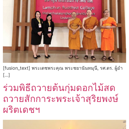
[fusion_text] พระเดชพระคุณ พระชยานันทมุนี, รศ.ดร. ผู้อำ
[…]
ร่วมพิธีถวายต้นกุ่มดอกไม้สด
ถวายสักการะพระเจ้าสุริยพงษ์
ผริตเดชฯ