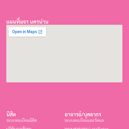
แผนที่มจร นครน่าน
นิสิต
อาจารย์/บุคลากร
ระบบทะเบียนนิสิต
ระบบทะเบียนและวัดผล
ปฏิทินการศึกษา
ระบบสารบรรณ LessPaper