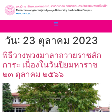
วัน:
23 ตุลาคม 2023
พิธีวางพวงมาลาถวายราชสัก
การะ เนื่องในวันปิยมหาราช
๒๓ ตุลาคม ๒๕๖๖