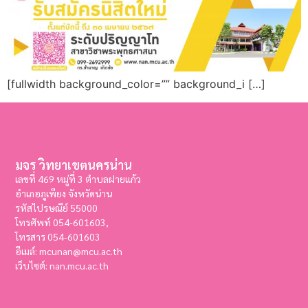
[fullwidth background_color=”” background_i […]
มจร วิทยาเขตนครน่าน
เลขที่ 469 หมู่ที่ 3 ตำบลฝายแก้ว
อำเภอภูเพียง จังหวัดน่าน
รหัสไปรษณีย์ 55000
โทรศัพท์ 054-601603,
โทรสาร
054-601603
อีเมล์: mcunan@mcu.ac.th
เว็บไซต์: nan.mcu.ac.th