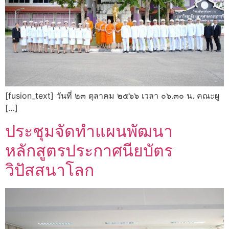
[fusion_text] วันที่ ๒๓ ตุลาคม ๒๕๖๖ เวลา ๐๖.๓๐ น. คณะผู
[…]
ประชุมจัดทำแผนพัฒนา
หลักสูตรประกาศนียบัตร
วิปัสสนาโลก