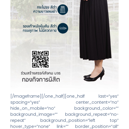
[/imageframe][/one_half][one_half last=”yes”
spacing=”yes” center_content=”no”
hide_on_mobile=”no” background_color=””
background_image=”” background_repeat=”no-
repeat” background_position=”left top”
hover_type=”none” link=”” border_position=”all”