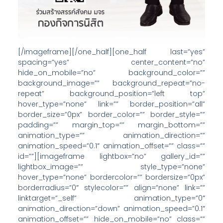
[/imageframe][/one_half][one_half last=”yes”
spacing=”yes” center_content=”no”
hide_on_mobile=”no” background_color=””
background_image=”” background_repeat=”no-
repeat” background_position=”left top”
hover_type=”none” link=”” border_position=”all”
border_size=”0px” border_color=”” border_style=””
padding=”” margin_top=”” margin_bottom=””
animation_type=”” animation_direction=””
animation_speed=”0.1″ animation_offset=”” class=””
id=””][imageframe lightbox=”no” gallery_id=””
lightbox_image=”” style_type=”none”
hover_type=”none” bordercolor=”” bordersize=”0px”
borderradius=”0″ stylecolor=”” align=”none” link=””
linktarget=”_self” animation_type=”0″
animation_direction=”down” animation_speed=”0.1″
animation_offset=”” hide_on_mobile=”no” class=””