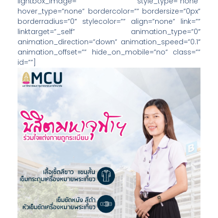
lightbox_image=”” style_type=”none”
hover_type=”none” bordercolor=”” bordersize=”0px”
borderradius=”0″ stylecolor=”” align=”none” link=””
linktarget=”_self” animation_type=”0″
animation_direction=”down” animation_speed=”0.1″
animation_offset=”” hide_on_mobile=”no” class=””
id=””]