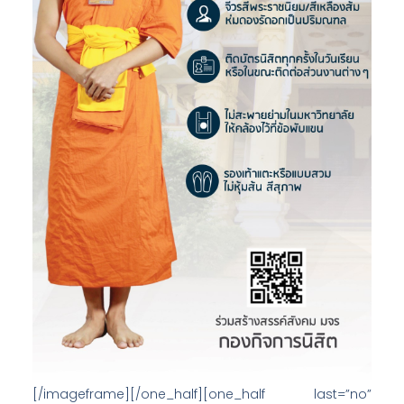
[/imageframe][/one_half][one_half last=”no”