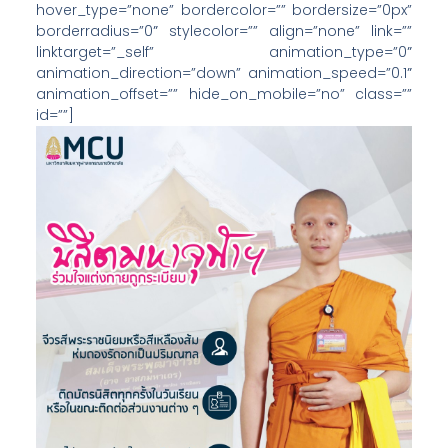
hover_type=”none” bordercolor=”” bordersize=”0px”
borderradius=”0″ stylecolor=”” align=”none” link=””
linktarget=”_self” animation_type=”0″
animation_direction=”down” animation_speed=”0.1″
animation_offset=”” hide_on_mobile=”no” class=””
id=””]