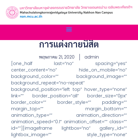
การแต่งกายนิสิต
พฤษภาคม 21, 2020
admin
[one_half last=”no” spacing=”yes”
center_content=”no” hide_on_mobile=”no”
background_color=”” background_image=””
background_repeat=”no-repeat”
background_position=”left top” hover_type=”none”
link=”” border_position=”all” border_size=”0px”
border_color=”” border_style=”” padding=””
margin_top=”” margin_bottom=””
animation_type=”” animation_direction=””
animation_speed=”0.1″ animation_offset=”” class=””
id=””][imageframe lightbox=”no” gallery_id=””
lightbox_image=”” style_type=”none”