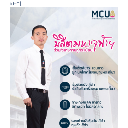
id=””]