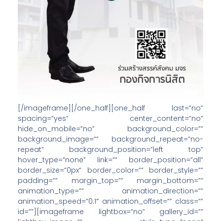
[/imageframe][/one_half][one_half last=”no”
spacing=”yes” center_content=”no”
hide_on_mobile=”no” background_color=””
background_image=”” background_repeat=”no-
repeat” background_position=”left top”
hover_type=”none” link=”” border_position=”all”
border_size=”0px” border_color=”” border_style=””
padding=”” margin_top=”” margin_bottom=””
animation_type=”” animation_direction=””
animation_speed=”0.1″ animation_offset=”” class=””
id=””][imageframe lightbox=”no” gallery_id=””