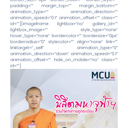
padding=”” margin_top=”” margin_bottom=””
animation_type=”” animation_direction=””
animation_speed=”0.1″ animation_offset=”” class=””
id=””][imageframe lightbox=”no” gallery_id=””
lightbox_image=”” style_type=”none”
hover_type=”none” bordercolor=”” bordersize=”0px”
borderradius=”0″ stylecolor=”” align=”none” link=””
linktarget=”_self” animation_type=”0″
animation_direction=”down” animation_speed=”0.1″
animation_offset=”” hide_on_mobile=”no” class=””
id=””]