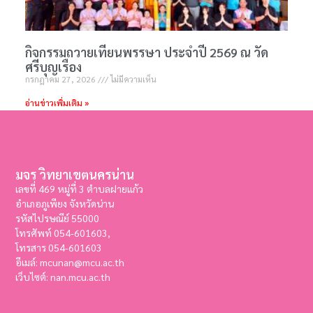
กิจกรรมถวายเทียนพรรษา ประจำปี 2569 ณ วัด
ศรีบุญเรือง
กรกฎาคม 27, 2026
ไม่มีความเห็น
อ่านข่าวเพิ่มเติม »
มจร วิทยาเขตนครน่าน
เลขที่ 469 หมู่ที่ 3 ตำบลฝายแก้ว
อำเภอภูเพียง จังหวัดน่าน
รหัสไปรษณีย์ 55000
โทรศัพท์ 054-601603,
โทรสาร
054-601603
อีเมล์: mcunan@mcu.ac.th
เว็บไซต์: nan.mcu.ac.th