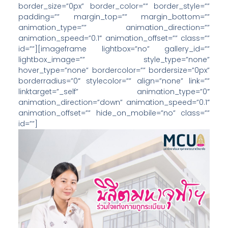
border_size=”0px” border_color=”” border_style=””
padding=”” margin_top=”” margin_bottom=””
animation_type=”” animation_direction=””
animation_speed=”0.1″ animation_offset=”” class=””
id=””][imageframe lightbox=”no” gallery_id=””
lightbox_image=”” style_type=”none”
hover_type=”none” bordercolor=”” bordersize=”0px”
borderradius=”0″ stylecolor=”” align=”none” link=””
linktarget=”_self” animation_type=”0″
animation_direction=”down” animation_speed=”0.1″
animation_offset=”” hide_on_mobile=”no” class=””
id=””]