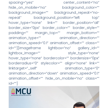
spacing=”yes” center_content=”no”
hide_on_mobile=”no” background_color=””
background_image=”” background_repeat=”no-
repeat” background_position=”left top”
hover_type=”none” link=”” border_position=”all”
border_size=”0px” border_color=”” border_style=””
padding=”” margin_top=”” margin_bottom=””
animation_type=”” animation_direction=””
animation_speed=”0.1″ animation_offset=”” class=””
id=””][imageframe lightbox=”no” gallery_id=””
lightbox_image=”” style_type=”none”
hover_type=”none” bordercolor=”” bordersize=”0px”
borderradius=”0″ stylecolor=”” align=”none” link=””
linktarget=”_self” animation_type=”0″
animation_direction=”down” animation_speed=”0.1″
animation_offset=”” hide_on_mobile=”no” class=””
id=””]