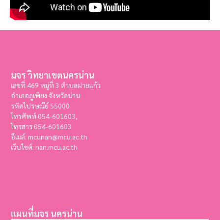
มจร วิทยาเขตนครน่าน
เลขที่ 469 หมู่ที่ 3 ตำบลฝายแก้ว
อำเภอภูเพียง จังหวัดน่าน
รหัสไปรษณีย์ 55000
โทรศัพท์ 054-601603,
โทรสาร
054-601603
อีเมล์: mcunan@mcu.ac.th
เว็บไซต์: nan.mcu.ac.th
แผนที่มจร นครน่าน