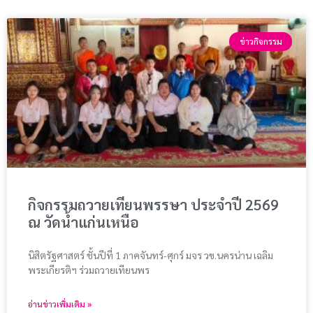
ข่าวกิจกรรม
กิจกรรมถวายเทียนพรรษา ประจำปี 2569
ณ วัดน้ำแก่นเหนือ
นิสิตรัฐศาสตร์ ชั้นปีที่ 1 ภาคจันทร์-ศุกร์ มจร วข.นครน่าน เฉลิม
พระเกียรติฯ ร่วมถวายเทียนพร
อ่านข่าวเพิ่มเติม »