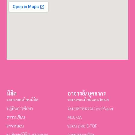
นิสิต
อาจารย์/บุคลากร
ระบบทะเบียนนิสิต
ระบบทะเบียนและวัดผล
ปฏิทินการศึกษา
ระบบสารบรรณ LessPaper
ตารางเรียน
MCU QA
ตารางสอบ
ระบบ มคอ E-TQF
นวลักษณ์นิสิต ๙ ประการ
วารสารธรรมวัตร