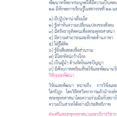
พัฒนาทรัพยากรมนุษย์ให้มีความเป็นพลเมื
๒๑ มีทักษะการเรียนรู้ในศตวรรษที่ ๒๑ 
๑) มีปฏิปทาน่าเลื่อมใ
๒) รู้เท่าทันความเปลี่ยนแปลงขอ
๓) มีศรัทธาอุทิศตนเพื่อพระพุทธ
๔) มีความสามารถและทักษะด้านภ
๕) ใฝ่รู้ใฝ่คิด C 
๖) รู้จักเสียสละเพื่อส่วนร
๗) มีโลกทัศน์กว้างไกล 
๘) เป็นผู้นำ ด้านจิตใจและปั
๙) มีศักยภาพพร้อมที่จะใช้และพัฒนาน
วิจัยและพัฒนา
วิจัยและพัฒนา หมายถึง การวิจัยและค้
ไตรปิฎก โดยวิธีสหวิทยาการแล้วนำองค์
พระพุทธศาสนาโดยความร่วมมือกับสถาบันก
ความเป็นสากลได้อย่างมีประสิทธิภาพ
ส่งเสริมพระพุทธศาสนาและบริการวิชากา