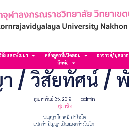
วิจัยและพัฒนา
หลักสูตรที่เปิดสอน
อาจารย์/บุคลาก
ติดต่อ
า / วิสัยทัศน์ / พ
กุมภาพันธ์ 25, 2019
admin
สุภาษิต
ปญฺญา โลกสฺมิ ปชฺโชโต
แปลว่า ปัญญาเป็นแสงสว่างในโลก