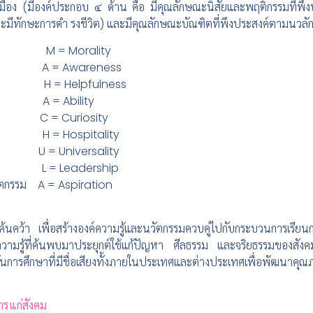
อง (มีองค์ประกอบ ๔ ด้าน คือ มีคุณลักษณะนิสัยและพฤติกรรมที่พึงปร
และมีทักษะการดำ รงชีวิต) และมีคุณลักษณะบัณฑิตที่พึงประสงค์ตามนวล
ส M = Morality
งสังคม A = Awareness
ศาสนา H = Helpfulness
าษา A = Ability
= Curiosity
วม H = Hospitality
U = Universality
ญญา L = Leadership
วัตกรรม A = Aspiration
นคว้า เพื่อสร้างองค์ความรู้และนวัตกรรมควบคู่ไปกับกระบวนการเรีย
ความรู้ที่ค้นพบมาประยุกต์ใช้แก้ปัญหา ศีลธรรม และจริยธรรมของสั
ารศึกษาที่มีชื่อเสียงทั้งภายในประเทศและต่างประเทศเพื่อพัฒนาคุณภ
รแก่สังคม