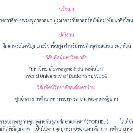
ปรัชญา
ลางการศึกษาพระพุทธศาสนา บูรณาการกับศาสตร์สมัยใหม่ พัฒนาจิตใจแ
ปณิธาน
ศึกษาพระไตรปิฎกและวิชาชั้นสูง สำหรับพระภิกษุสามเณรและคฤหัสถ์
วิสัยทัศน์มหาวิทยาลัย
“มหาวิทยาลัยพระพุทธศาสนาระดับโลก”
World University of Buddhism, WUoB
วิสัยทัศน์วิทยาลัยสงฆ์นครน่าน
ศูนย์กลางการศึกษาทางพระพุทธศาสนาของนครรัฐน่าน
รอบมาตรฐานคุณวุฒิระดับอุดมศึกษาแห่งชาติ(TQF:HEd) โดยใช้
ัณฑิตที่มีคุณภาพ เป็นไปตามจุดมุ่งหมายของแผนพัฒนาการศึกษาแห่งชาติ