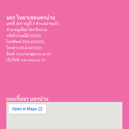
มจร วิทยาเขตนครน่าน
เลขที่ 469 หมู่ที่ 3 ตำบลฝายแก้ว
อำเภอภูเพียง จังหวัดน่าน
รหัสไปรษณีย์ 55000
โทรศัพท์ 054-601603,
โทรสาร
054-601603
อีเมล์: mcunan@mcu.ac.th
เว็บไซต์: nan.mcu.ac.th
แผนที่มจร นครน่าน