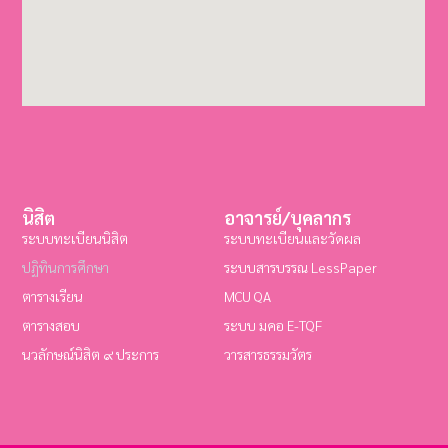
นิสิต
อาจารย์/บุคลากร
ระบบทะเบียนนิสิต
ระบบทะเบียนและวัดผล
ปฏิทินการศึกษา
ระบบสารบรรณ LessPaper
ตารางเรียน
MCU QA
ตารางสอบ
ระบบ มคอ E-TQF
นวลักษณ์นิสิต ๙ ประการ
วารสารธรรมวัตร