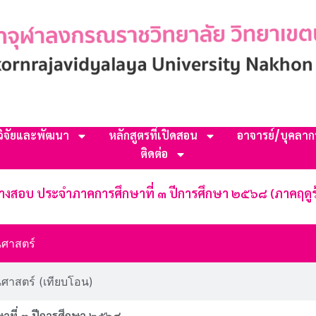
วิจัยและพัฒนา
หลักสูตรที่เปิดสอน
อาจารย์/บุคลาก
ติดต่อ
างสอบ ประจำภาคการศึกษาที่ ๓ ปีการศึกษา ๒๕๖๘ (ภาคฤดูร
นศาสตร์
ศาสตร์ (เทียบโอน)
าที่ ๓ ปีการศึกษา ๒๕๖๘