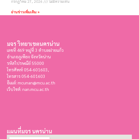
กรกฎาคม 27, 2026
ไม่มีความเห็น
อ่านข่าวเพิ่มเติม »
มจร วิทยาเขตนครน่าน
เลขที่ 469 หมู่ที่ 3 ตำบลฝายแก้ว
อำเภอภูเพียง จังหวัดน่าน
รหัสไปรษณีย์ 55000
โทรศัพท์ 054-601603,
โทรสาร
054-601603
อีเมล์: mcunan@mcu.ac.th
เว็บไซต์: nan.mcu.ac.th
แผนที่มจร นครน่าน