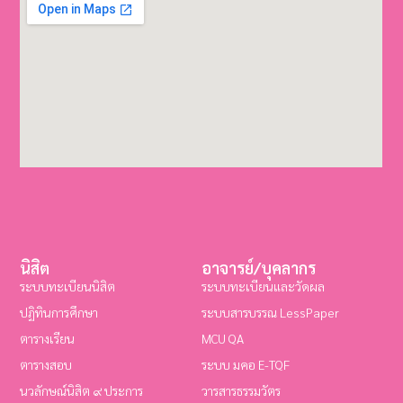
นิสิต
อาจารย์/บุคลากร
ระบบทะเบียนนิสิต
ระบบทะเบียนและวัดผล
ปฏิทินการศึกษา
ระบบสารบรรณ LessPaper
ตารางเรียน
MCU QA
ตารางสอบ
ระบบ มคอ E-TQF
นวลักษณ์นิสิต ๙ ประการ
วารสารธรรมวัตร