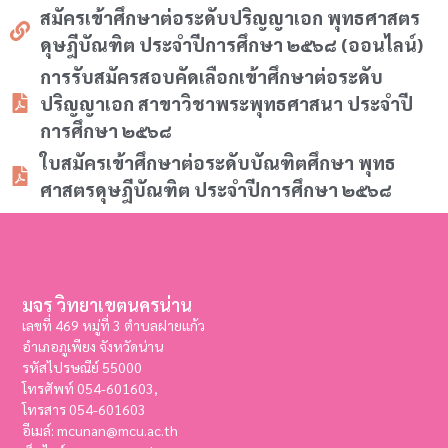
สมัครเข้าศึกษาต่อระดับปริญญาเอก พุทธศาสตร
ดุษฎีบัณฑิต ประจำปีการศึกษา ๒๕๖๘ (ออนไลน์)
การรับสมัครสอบคัดเลือกเข้าศึกษาต่อระดับ
ปริญญาเอก สาขาวิชาพระพุทธศาสนา ประจำปี
การศึกษา ๒๕๖๘
ใบสมัครเข้าศึกษาต่อระดับบัณฑิตศึกษา พุทธ
ศาสตรดุษฎีบัณฑิต ประจำปีการศึกษา ๒๕๖๘
มจร วิทยาเขตนครน่าน
เลขที่ 469 หมู่ที่ 3 ตำบลฝายแก้ว
อำเภอภูเพียง จังหวัดน่าน
รหัสไปรษณีย์ 55000
โทรศัพท์ 054-601603,
โทรสาร
054-601603
อีเมล์: mcunan@mcu.ac.th