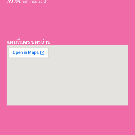
เว็บไซต์: nan.mcu.ac.th
แผนที่มจร นครน่าน