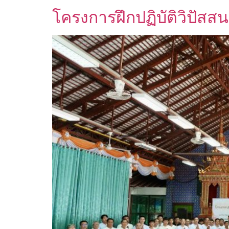
โครงการฝึกปฏิบัติวิปัสส