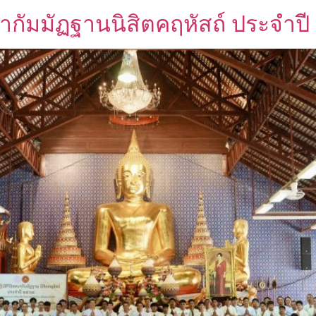
นากัมมัฏฐานนิสิตคฤหัสถ์ ประจำป