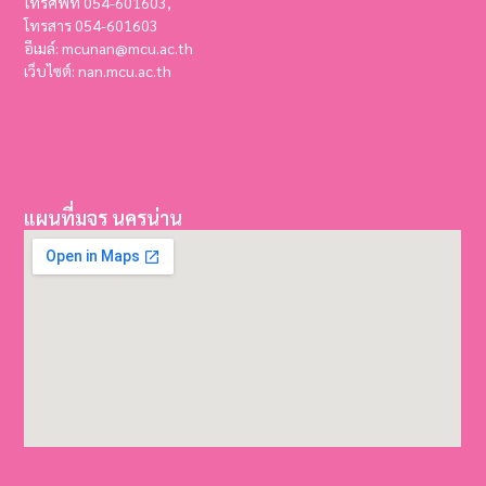
โทรศัพท์ 054-601603,
โทรสาร
054-601603
อีเมล์: mcunan@mcu.ac.th
เว็บไซต์: nan.mcu.ac.th
แผนที่มจร นครน่าน