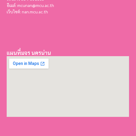
อีเมล์: mcunan@mcu.ac.th
เว็บไซต์: nan.mcu.ac.th
แผนที่มจร นครน่าน