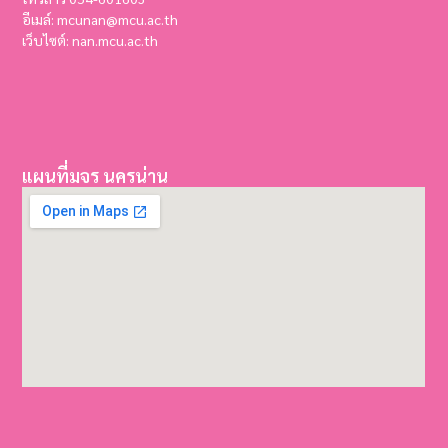
อีเมล์: mcunan@mcu.ac.th
เว็บไซต์: nan.mcu.ac.th
แผนที่มจร นครน่าน