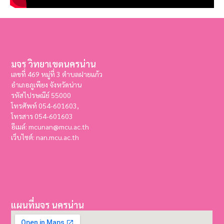
มจร วิทยาเขตนครน่าน
เลขที่ 469 หมู่ที่ 3 ตำบลฝายแก้ว
อำเภอภูเพียง จังหวัดน่าน
รหัสไปรษณีย์ 55000
โทรศัพท์ 054-601603,
โทรสาร
054-601603
อีเมล์: mcunan@mcu.ac.th
เว็บไซต์: nan.mcu.ac.th
แผนที่มจร นครน่าน