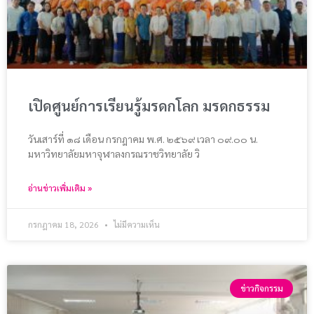
เปิดศูนย์การเรียนรู้มรดกโลก มรดกธรรม
วันเสาร์ที่ ๑๘ เดือน กรกฎาคม พ.ศ. ๒๕๖๙ เวลา ๐๙.๐๐ น.
มหาวิทยาลัยมหาจุฬาลงกรณราชวิทยาลัย วิ
อ่านข่าวเพิ่มเติม »
กรกฎาคม 18, 2026
ไม่มีความเห็น
ข่าวกิจกรรม