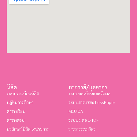
นิสิต
อาจารย์/บุคลากร
ระบบทะเบียนนิสิต
ระบบทะเบียนและวัดผล
ปฏิทินการศึกษา
ระบบสารบรรณ LessPaper
ตารางเรียน
MCU QA
ตารางสอบ
ระบบ มคอ E-TQF
นวลักษณ์นิสิต ๙ ประการ
วารสารธรรมวัตร