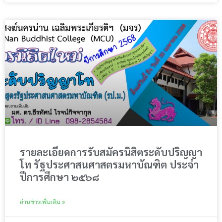
รายละเอียดการรับสมัครนิสิตระดับปริญญา
โท รัฐประศาสนศาสตรมหาบัณฑิต ประจำ
ปีการศึกษา ๒๕๖๘
อ่านข่าวเพิ่มเติม »