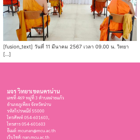
[fusion_text] วันที่ 11 มีนาคม 2567 เวลา 09.00 น. วิทยา
[…]
มจร วิทยาเขตนครน่าน
เลขที่ 469 หมู่ที่ 3 ตำบลฝายแก้ว
อำเภอภูเพียง จังหวัดน่าน
รหัสไปรษณีย์ 55000
โทรศัพท์ 054-601603,
โทรสาร
054-601603
อีเมล์: mcunan@mcu.ac.th
เว็บไซต์: nan.mcu.ac.th