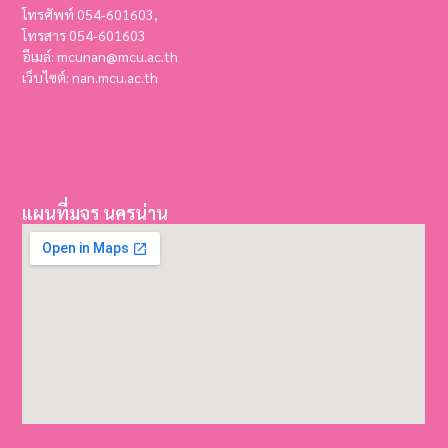
โทรศัพท์ 054-601603,
โทรสาร
054-601603
อีเมล์: mcunan@mcu.ac.th
เว็บไซต์: nan.mcu.ac.th
แผนที่มจร นครน่าน