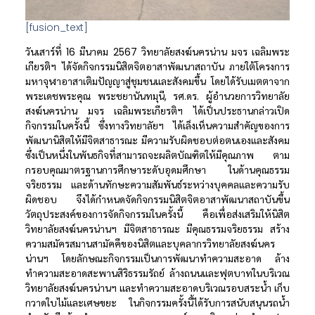
[fusion_text]
วันเสาร์ที่ 16 มีนาคม 2567 วิทยาลัยสงฆ์นครน่าน มจร เฉลิมพระ
เกียรติฯ ได้จัดกิจกรรมนิสิตจิตอาสาพัฒนาสถาบัน ภายใต้โครงการ
มหาจุฬาอาสาเติมปัญญาสู่ชุมชนและสังคมขึ้น โดยได้รับเมตตาจาก
พระเดชพระคุณ พระชยานันทมุนี, รศ.ดร. ผู้อำนวยการวิทยาลัย
สงฆ์นครน่าน มจร เฉลิมพระเกียรติฯ ได้เป็นประธานกล่าวเปิด
กิจกรรมในครั้งนี้ ซึ่งทางวิทยาลัยฯ ได้เล็งเห็นความสำคัญของการ
พัฒนานิสิตให้มีจิต
สาธารณะ มีความรับผิดชอบต่อตนเองและสังคม
ซึ่งเป็นหนึ่งในพันธกิจที่สามารถจะผลิตบัณฑิตให้มีคุณภาพ ตาม
กรอบคุณมาตรฐานการศึกษาระดับอุดมศึกษา ในด้านคุณธรรม
จริยธรรม และด้านทักษะความสัมพันธ์ระหว่างบุคคลและความรับ
ผิดชอบ จึงได้กำหนดจัดกิจกรรมนิสิตจิตอาสาพัฒนาสถาบันขึ้น
วัตถุประสงค์ของการจัดกิจกรรมในครั้งนี้ คือเพื่อส่งเสริมให้นิสิต
วิทยาลัยสงฆ์นครน่านฯ มีจิตสาธารณะ มีคุณธรรมจริยธรรม สร้าง
ความสมัครสมานสามัคคีของนิสิตและบุคลากรวิทยาลัยสงฆ์นคร
น่านฯ
โดยลักษณะกิจกรรมเป็นการพัฒนาทำความสะอาด ล้าง
ทำความสะอาดสะพานสิริธรรมรัถย์ ล้างถนนและฟุตบาทในบริเวณ
วิทยาลัยสงฆ์นครน่านฯ และทำความสะอาดบริเวณรอบสระน้ำ เก็บ
กวาดใบไม้และเศษขยะ ในกิจกรรมครั้งนี้ได้รับการสนับสนุนรถน้ำ