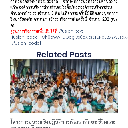
สำหรับฉีดล้างทำความสะอาด จากองค์การบริหารส่วนตำบลฝาย
แก้ว/องค์การบริหารส่วนตำบลม่วงตึ๊ด/และองค์การบริหารส่วน
ตำบลท่าน้าว รวมจำนวน 3 คัน ในกิจกรรมครั้งนี้มีนิสิตและบุคลากร
วิทยาลัยสงฆ์นครน่านฯ เข้าร่วมกิจกรรมในครั้งนี้ จำนวน 232 รูป/
คน
ดูรูปภาพกิจกรรมเพิ่มเติมได้ที่
[/fusion_text]
[fusion_code]PGh0bWw+DQogIDx0aXRsZT5NeSBXZWJzaXRl
[/fusion_code]
Related Posts
โครงการอบรมเชิงปฏิบัติการพัฒนาทักษะชีวิตและ
คุณธรรมจริยธรรมฯ