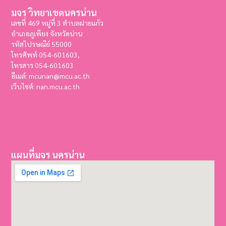
มจร วิทยาเขตนครน่าน
เลขที่ 469 หมู่ที่ 3 ตำบลฝายแก้ว
อำเภอภูเพียง จังหวัดน่าน
รหัสไปรษณีย์ 55000
โทรศัพท์ 054-601603,
โทรสาร
054-601603
อีเมล์: mcunan@mcu.ac.th
เว็บไซต์: nan.mcu.ac.th
แผนที่มจร นครน่าน