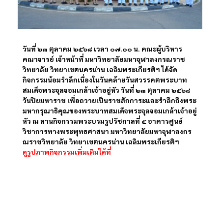
วันที่ ๒๓ ตุลาคม ๒๕๖๘ เวลา ๐๗.๐๐ น. คณะผู้บริหาร
คณาจารย์ เจ้าหน้าที่ มหาวิทยาลัยมหาจุฬาลงกรณราช
วิทยาลัย วิทยาเขตนครน่าน เฉลิมพระเกียรติฯ ได้จัด
กิจกรรมน้อมรำลึกเนื่องในวันคล้ายวันสวรรคตพระบาท
สมเด็จพระจุลจอมเกล้าเจ้าอยู่หัว วันที่ ๒๓ ตุลาคม ๒๕๖๘
วันปิยมหาราช เพื่อถวายเป็นราชสักการะและรำลึกถึงพระ
มหากรุณาธิคุณของพระบาทสมเด็จพระจุลจอมเกล้าเจ้าอยู่
หัว ณ ลานกิจกรรมพระบรมรูปรัชกาลที่ ๕ อาคารศูนย์
วิชาการทางพระพุทธศาสนา มหาวิทยาลัยมหาจุฬาลงกร
ณราชวิทยาลัย วิทยาเขตนครน่าน เฉลิมพระเกียรติฯ
ดูรูปภาพกิจกรรมเพิ่มเติมได้ที่