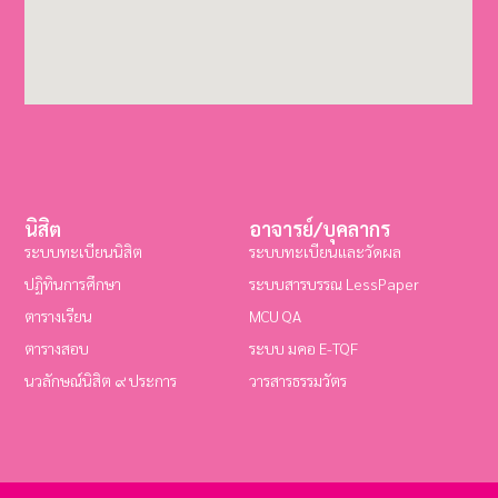
นิสิต
อาจารย์/บุคลากร
ระบบทะเบียนนิสิต
ระบบทะเบียนและวัดผล
ปฏิทินการศึกษา
ระบบสารบรรณ LessPaper
ตารางเรียน
MCU QA
ตารางสอบ
ระบบ มคอ E-TQF
นวลักษณ์นิสิต ๙ ประการ
วารสารธรรมวัตร