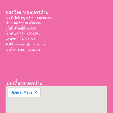
มจร วิทยาเขตนครน่าน
เลขที่ 469 หมู่ที่ 3 ตำบลฝายแก้ว
อำเภอภูเพียง จังหวัดน่าน
รหัสไปรษณีย์ 55000
โทรศัพท์ 054-601603,
โทรสาร
054-601603
อีเมล์: mcunan@mcu.ac.th
เว็บไซต์: nan.mcu.ac.th
แผนที่มจร นครน่าน