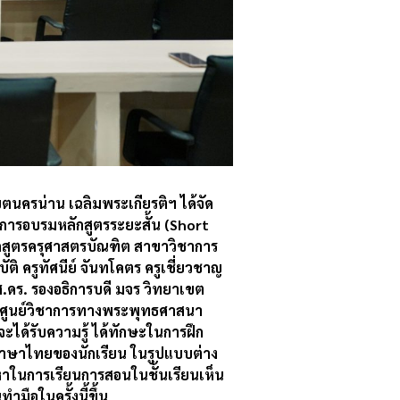
ตนครน่าน เฉลิมพระเกียรติฯ ได้จัด
การอบรมหลักสูตรระยะสั้น (Short
หลักสูตรครุศาสตรบัณฑิต สาขาวิชาการ
ัติ ครูทัศนีย์ จันทโคตร ครูเชี่ยวชาญ
ดร. รองอธิการบดี มจร วิทยาเขต
ารศูนย์วิชาการทางพระพุทธศาสนา
ตจะได้รับความรู้ ได้ทักษะในการฝึก
างภาษาไทยของนักเรียน ในรูปแบบต่าง
าในการเรียนการสอนในชั้นเรียนเห็น
ำมือในครั้งนี้ขึ้น