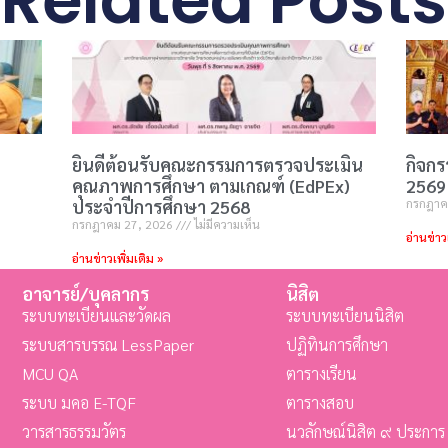
Related Posts
ยินดีต้อนรับคณะกรรมการตรวจประเมิน
กิจก
คุณภาพการศึกษา ตามเกณฑ์ (EdPEx)
2569 
ประจำปีการศึกษา 2568
กรกฎาค
กรกฎาคม 27, 2026
ไม่มีความเห็น
อ่านข่าว
อ่านข่าวเพิ่มเติม »
อาจารย์/บุคลากร
นิสิต
ระบบทะเบียนและวัดผล
ระบบทะเบียนนิสิต
ระบบสารบรรณ LessPaper
ปฏิทินการศึกษา
MCU QA
ตารางเรียน
ระบบ มคอ E-TQF
ตารางสอบ
วารสารธรรมวัตร
นวลักษณ์นิสิต ๙ ประการ