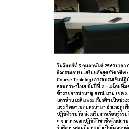
วันจันทร์ที่ 9 กุมภาพันธ์ 2569 เ
กิจกรรมอบรมเสริมหลักสูตรวิชาชีพ 
Course Training) การอบรมเชิงปฏิบัต
สอนภาษาไทย ชั้นปีที่ 2 – 4 โดยทีมคร
ข้าราชการบำนาญ สพป.น่าน เขต 2 
นครน่าน เฉลิมพระเกียรติฯ เป็นปร
มจร วิทยาเขตนครน่านฯ อำเภอภูเพีย
ปฏิบัติร่วมกัน ส่งเสริมการเรียนรู
ๆ จากการออกปฏิบัติวิชาชีพในสถาน
ว่าสื่อการสอนมีความจำเป็นยิ่งควบคู่