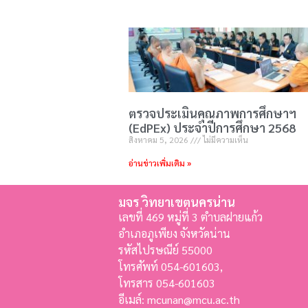
ตรวจประเมินคุณภาพการศึกษาฯ
(EdPEx) ประจำปีการศึกษา 2568
สิงหาคม 5, 2026
ไม่มีความเห็น
อ่านข่าวเพิ่มเติม »
มจร วิทยาเขตนครน่าน
เลขที่ 469 หมู่ที่ 3 ตำบลฝายแก้ว
อำเภอภูเพียง จังหวัดน่าน
รหัสไปรษณีย์ 55000
โทรศัพท์ 054-601603,
โทรสาร
054-601603
อีเมล์: mcunan@mcu.ac.th