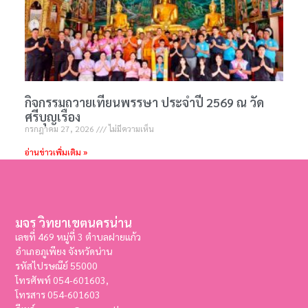
กิจกรรมถวายเทียนพรรษา ประจำปี 2569 ณ วัด
ศรีบุญเรือง
กรกฎาคม 27, 2026
ไม่มีความเห็น
อ่านข่าวเพิ่มเติม »
มจร วิทยาเขตนครน่าน
เลขที่ 469 หมู่ที่ 3 ตำบลฝายแก้ว
อำเภอภูเพียง จังหวัดน่าน
รหัสไปรษณีย์ 55000
โทรศัพท์ 054-601603,
โทรสาร
054-601603