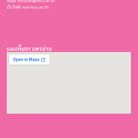
อีเมล์: mcunan@mcu.ac.th
เว็บไซต์: nan.mcu.ac.th
แผนที่มจร นครน่าน