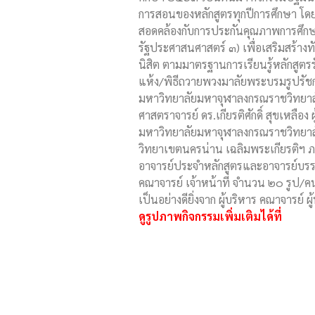
การสอนของหลักสูตรทุกปีการศึกษา โดยม
สอดคล้องกับการประกันคุณภาพการศึกษาร
รัฐประศาสนศาสตร์ ๓) เพื่อเสริมสร้าง
นิสิต ตามมาตรฐานการเรียนรู้หลักสูตรร
แห้ง/พิธีถวายพวงมาลัยพระบรมรูปรัชกา
มหาวิทยาลัยมหาจุฬาลงกรณราชวิทยาลั
ศาสตราจารย์ ดร.เกียรติศักดิ์ สุขเหลือ
มหาวิทยาลัยมหาจุฬาลงกรณราชวิทยาลั
วิทยาเขตนครน่าน เฉลิมพระเกียรติฯ ภา
อาจารย์ประจำหลักสูตรและอาจารย์บรรยาย
คณาจารย์ เจ้าหน้าที่ จำนวน ๒๐ รูป/
เป็นอย่างดียิ่งจาก ผู้บริหาร คณาจารย์ ผู้
ดูรูปภาพกิจกรรมเพิ่มเติมได้ที่