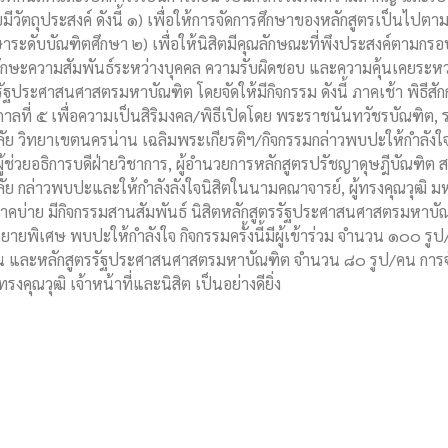
ีวัตถุประสงค์ ดังนี้ ๑) เพื่อให้การจัดการศึกษาของหลักสูตรเป็นไป
ะดับบัณฑิตศึกษา ๒) เพื่อให้นิสิตมีคุณลักษณะที่พึงประสงค์ตามกรอ
ทักษะความสัมพันธ์ระหว่างบุคคล ความรับผิดชอบ และความคุ้นเคยระหว่า
ัฐประศาสนศาสตรมหาบัณฑิต โดยจัดให้มีกิจกรรม ดังนี้ ภาคเช้า พิธีสั
ลที่ ๕ เพื่อความเป็นสิริมงคล/พิธีเปิดโดย พระราชนันทวัชรบัณฑิต, 
ย วิทยาเขตนครน่าน เฉลิมพระเกียรติฯ/กิจกรรมกล่าวพบปะให้กำลัง
ง ผู้ช่วยอธิการบดีฝ่ายวิชาการ, ผู้อำนวยการหลักสูตรปรัชญาดุษฎีบัณฑิ
ย กล่าวพบปะและให้กำลังลังใจนิสิตในนามคณาจารย์, ผู้ทรงคุณวุฒิ 
คบ่าย มีกิจกรรมสานสัมพันธ์ นิสิตหลักสูตรรัฐประศาสนศาสตรมหาบัณฑิต
พิเศษ พบปะให้กำลังใจ กิจกรรมครั้งนี้มีผู้เข้าร่วม จำนวน ๑๐๐ รูป/ค
คน และหลักสูตรรัฐประศาสนศาสตรมหาบัณฑิต จำนวน ๘๐ รูป/คน การจัดกิ
ทรงคุณวุฒิ เจ้าหน้าที่และนิสิต เป็นอย่างดียิ่ง