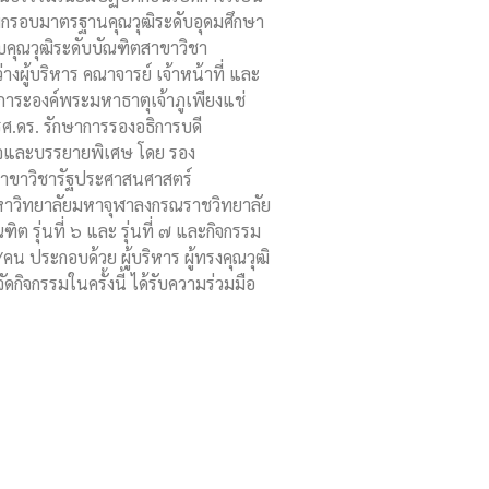
ตามกรอบมาตรฐานคุณวุฒิระดับอุดมศึกษา
บคุณวุฒิระดับบัณฑิตสาขาวิชา
งผู้บริหาร คณาจารย์ เจ้าหน้าที่ และ
กการะองค์พระมหาธาตุเจ้าภูเพียงแช่
รศ.ดร. รักษาการรองอธิการบดี
ใจและบรรยายพิเศษ โดย รอง
ต สาขาวิชารัฐประศาสนศาสตร์
มหาวิทยาลัยมหาจุฬาลงกรณราชวิทยาลัย
 รุ่นที่ ๖ และ รุ่นที่ ๗ และกิจกรรม
น ประกอบด้วย ผู้บริหาร ผู้ทรงคุณวุฒิ
จกรรมในครั้งนี้ ได้รับความร่วมมือ