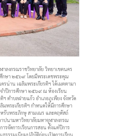
าจุฬาลงกรณราชวิทยาลัย วิทยาเขตนคร
ีการศึกษา ๒๕๖๙ โดยมีพระเดชพระคุณ
ครน่าน เฉลิมพระเกียรติฯ ได้เมตตามา
จำปีการศึกษา ๒๕๖๙ ณ ห้องเรียน
ิฯ ตำบลฝายแก้ว อำเภอภูเพียง จังหวัด
ิมพระเกียรติฯ กำหนดให้มีการศึกษา
หรับพระภิกษุ สามเณร และคฤหัสถ์
งสถาปนามหาวิทยาลัยมหาจุฬาลงกรณ
นการจัดการเรียนการสอน ตั้งแต่ปีการ
นธรรรมเนียมปฏิบัติก่อนเปิดการเรียน