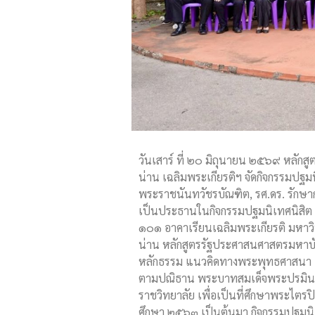
วันเสาร์ ที่ ๒๐ มิถุนายน ๒๕๖๙ หลั
น่าน เฉลิมพระเกียรติฯ จัดกิจกรรมปฐ
พระราชนันทวัชรบัณฑิต, รศ.ดร. รักษ
เป็นประธานในกิจกรรมปฐมนิเทศนิสิต
๑๐๑ อาคาเรียนเฉลิมพระเกียรติ มหาวิ
น่าน หลักสูตรรัฐประศาสนศาสตรมหาบั
หลักธรรม แนวคิดทางพระพุทธศาสนา แ
ตามปณิธาน พระบาทสมเด็จพระปรมินทร
ราชวิทยาลัย เพื่อเป็นที่ศึกษาพระไตรป
ศึกษา ๒๕๖๓ เป็นต้นมา กิจกรรมปฐมนิเ